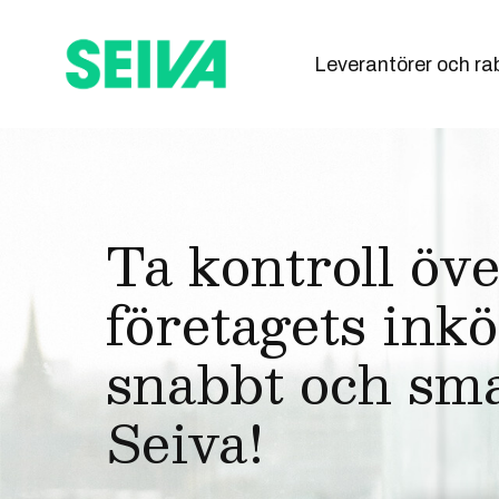
Leverantörer och ra
Ta kontroll öv
företagets ink
snabbt och sm
Seiva!