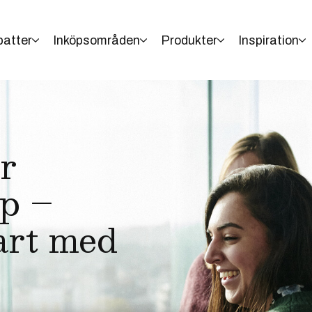
batter
Inköpsområden
Produkter
Inspiration
er
öp –
art med