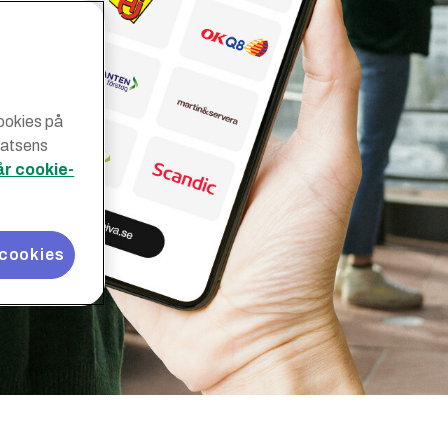
cookies på
latsens
år cookie-
 cookies