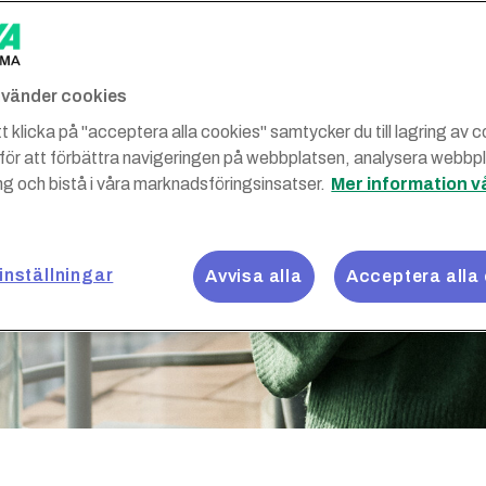
å dina
 tillgång till en
ga avtal på tjänster
använder cookies
vde – helt utan
 klicka på "acceptera alla cookies" samtycker du till lagring av 
 för att förbättra navigeringen på webbplatsen, analysera webbp
g och bistå i våra marknadsföringsinsatser.
Mer information v
inställningar
Avvisa alla
Acceptera alla
takta oss