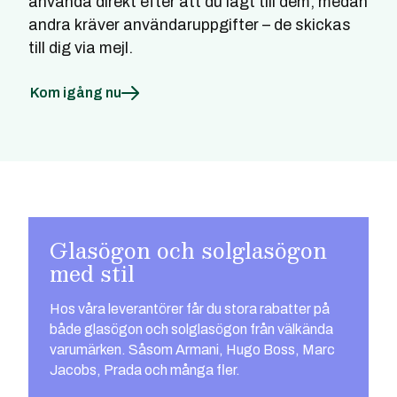
använda direkt efter att du lagt till dem, medan
andra kräver användaruppgifter – de skickas
till dig via mejl.
Kom igång nu
Glasögon och solglasögon
med stil
Hos våra leverantörer får du stora rabatter på
både glasögon och solglasögon från välkända
varumärken. Såsom Armani, Hugo Boss, Marc
Jacobs, Prada och många fler.