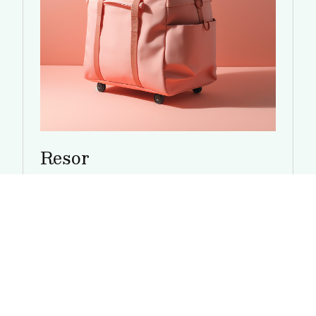
Resor
Tåg, flyg eller hybil. Boka nästa affärsresa med
rabatt.
Läs mer