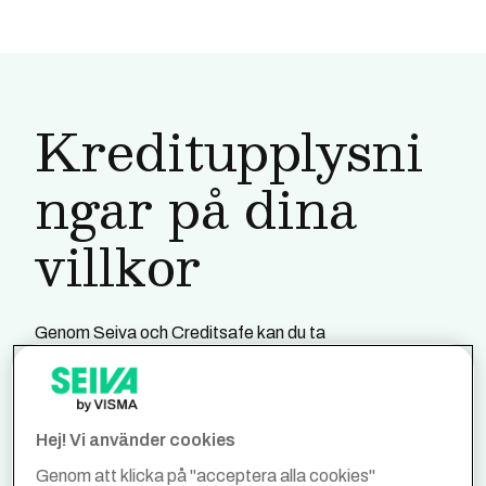
Kreditupplysni
ngar på dina
villkor
Genom Seiva och Creditsafe kan du ta
företagsupplysningar till en lägre kostnad. Både om du
behöver göra en fullständig kreditupplysning eller om
det räcker med mer avskalad information. Via vår
leverantör Creditsafe kan du också få tillgång till
Hej! Vi använder cookies
affärs- och kreditinformation på 120 miljoner företag i
Genom att klicka på "acceptera alla cookies"
190 länder.