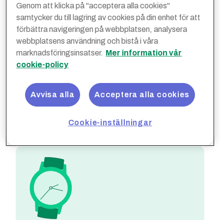
Genom att klicka på "acceptera alla cookies"
samtycker du till lagring av cookies på din enhet för att
förbättra navigeringen på webbplatsen, analysera
webbplatsens användning och bistå i våra
Välkända, trygga
marknadsföringsinsatser.
Mer information vår
inköpsställen
cookie-policy
Vi säkerställer en leverans av hög kvalitet från
våra leverantörer. De allra flesta rabatterna
Avvisa alla
Acceptera alla cookies
tillgodoser även behov av tillgänglighet i hela
landet.
Cookie-inställningar