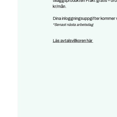
tilläggsprodukten Frakt gratis – ord
kr/mån.
Dina inloggningsuppgifter kommer v
*Senast nästa arbetsdag
Läs avtalsvillkoren här