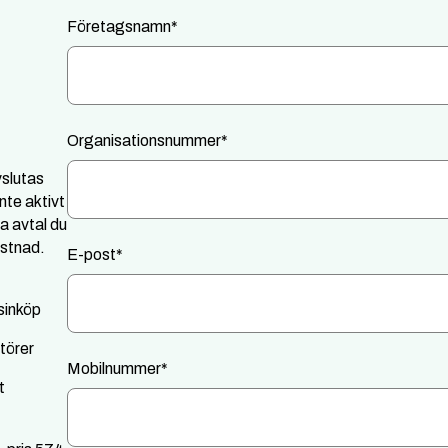
Företagsnamn
*
Organisationsnummer
*
vslutas
nte aktivt
a avtal du
ostnad.
E-post
*
sinköp
ntörer
Mobilnummer
*
t