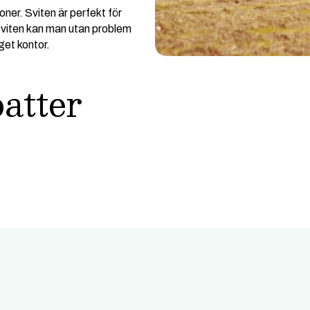
oner. Sviten är perfekt för
I sviten kan man utan problem
get kontor.
batter