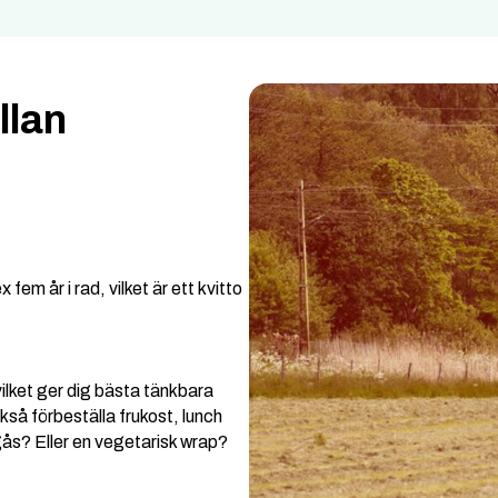
llan
fem år i rad, vilket är ett kvitto
ilket ger dig bästa tänkbara
kså förbeställa frukost, lunch
gås? Eller en vegetarisk wrap?