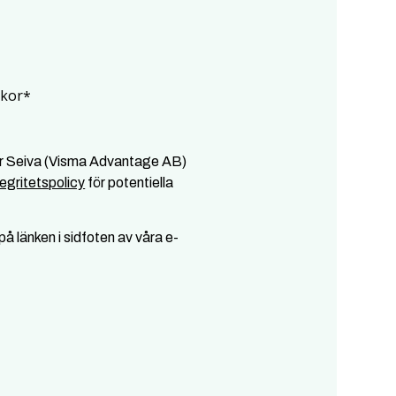
lkor
*
er Seiva (Visma Advantage AB)
tegritetspolicy
för potentiella
å länken i sidfoten av våra e-