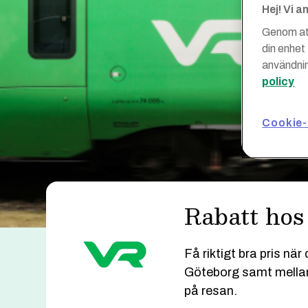
Hej! Vi 
Genom att
din enhet
användnin
policy
Cookie-
Rabatt ho
Få riktigt bra pris nä
Göteborg samt mellanl
på resan.