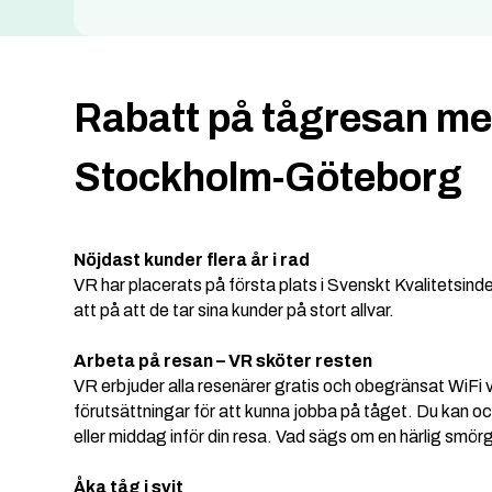
Rabatt på tågresan me
Stockholm-Göteborg
Nöjdast kunder flera år i rad
VR har placerats på första plats i Svenskt Kvalitetsindex 
att på att de tar sina kunder på stort allvar.
Arbeta på resan – VR sköter resten
VR erbjuder alla resenärer gratis och obegränsat WiFi v
förutsättningar för att kunna jobba på tåget. Du kan oc
eller middag inför din resa. Vad sägs om en härlig smör
Åka tåg i svit