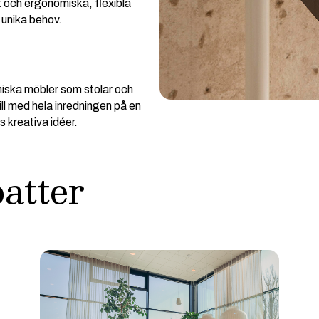
 och ergonomiska, flexibla
 unika behov.
miska möbler som stolar och
ill med hela inredningen på en
s kreativa idéer.
batter