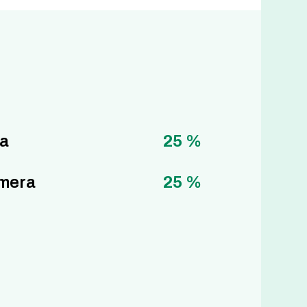
a
25 %
mera
25 %