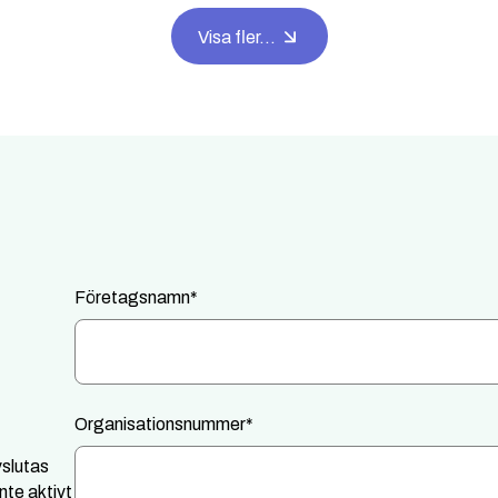
Visa fler...
Företagsnamn
*
Organisationsnummer
*
vslutas
nte aktivt