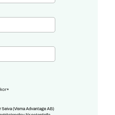
lkor
*
er Seiva (Visma Advantage AB)
tegritetspolicy
för potentiella