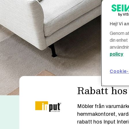
Hej! Vi 
Genom att
din enhet
användnin
policy
Cookie-
Rabatt hos 
Möbler från varumärk
hemmakontoret, varda
rabatt hos Input Interi