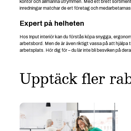
kontor och allmänna utrymmen. Med ett brett sortiment
inredningar matchar de ert företag och medarbetarnas
Expert på helheten
Hos Input interiör kan du förstås köpa snygga, ergono
arbetsbord. Men de är även riktigt vassa på att hjälpa t
arbetsplats. Hör dig för – du lär inte bli besviken på dera
Upptäck fler ra