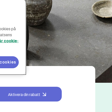
cookies på
latsens
år cookie-
 cookies
Aktivera din rabatt