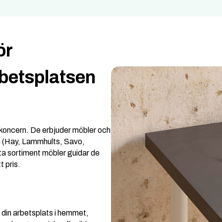
ör
betsplatsen
skoncern. De erbjuder möbler och
n (Hay, Lammhults, Savo,
a sortiment möbler guidar de
t pris.
r din arbetsplats i hemmet,