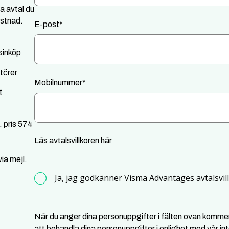
a avtal du
ostnad.
E-post
*
sinköp
ntörer
Mobilnummer
*
t
. pris 574
Läs avtalsvillkoren här
ia mejl.
Ja, jag godkänner Visma Advantages avtalsvil
När du anger dina personuppgifter i fälten ovan komm
att behandla dina personuppgifter i enlighet med vår
in