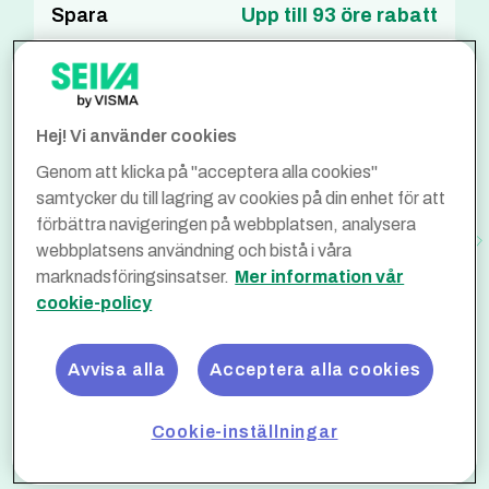
Spara
Upp till 93 öre rabatt
Optimera
Upp till 93 öre rabatt
Hej! Vi använder cookies
Så mycket sparar
Genom att klicka på "acceptera alla cookies"
samtycker du till lagring av cookies på din enhet för att
våra kunder
förbättra navigeringen på webbplatsen, analysera
webbplatsens användning och bistå i våra
marknadsföringsinsatser.
Mer information vår
Besparingen räknas på en bil som tankar diesel
hos OKQ8 (93 öre/l rabatt mot listpris), körs 3500
cookie-policy
mil/år och drar 0,6 liter/mil vilket ger 2100 liter/år.
Genomsnittsbesparing
Avvisa alla
Acceptera alla cookies
1953
Cookie-inställningar
kr/bil