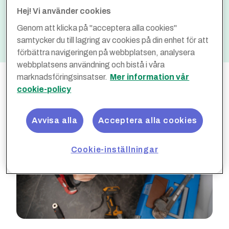
Spara
Ingår ej
Hej! Vi använder cookies
Optimera
Upp till 75 %
Genom att klicka på "acceptera alla cookies"
samtycker du till lagring av cookies på din enhet för att
förbättra navigeringen på webbplatsen, analysera
webbplatsens användning och bistå i våra
marknadsföringsinsatser.
Mer information vår
cookie-policy
Avvisa alla
Acceptera alla cookies
Cookie-inställningar