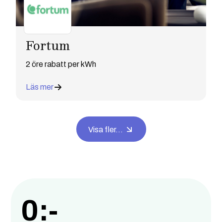
Fortum
2 öre rabatt per kWh
Läs mer
Visa fler...
0:-