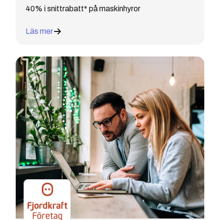
40% i snittrabatt* på maskinhyror
Läs mer