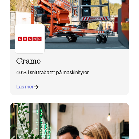
Cramo
40% i snittrabatt* på maskinhyror
Läs mer