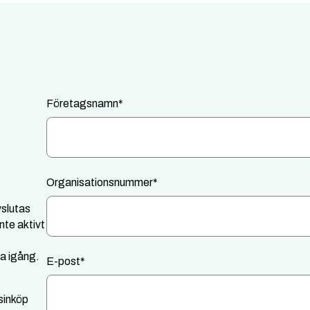
Företagsnamn
*
Organisationsnummer
*
vslutas
nte aktivt
a igång.
E-post
*
sinköp