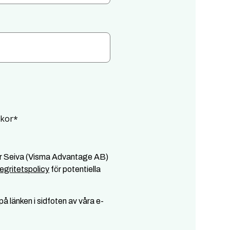
lkor
*
er Seiva (Visma Advantage AB)
tegritetspolicy
för potentiella
å länken i sidfoten av våra e-