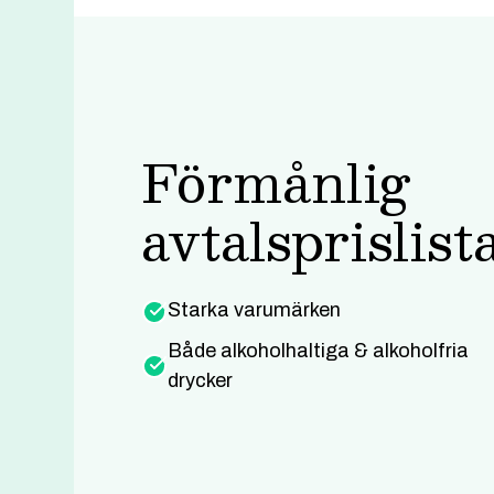
Förmånlig
avtalsprislist
Starka varumärken
Både alkoholhaltiga & alkoholfria
drycker