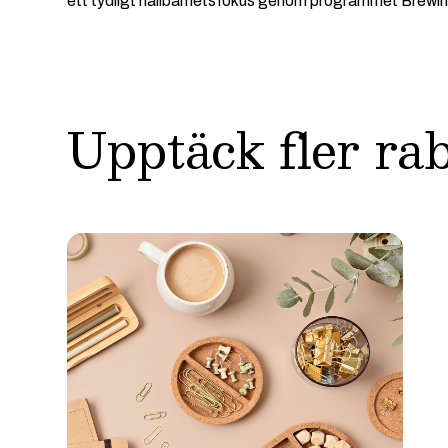
ett tydligt hållbarhetsfokus genom programmet Brewi
Upptäck fler ra