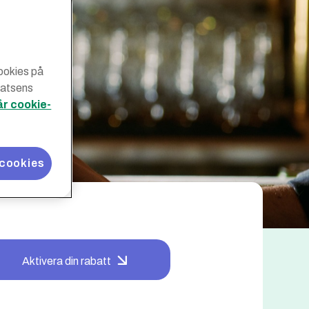
cookies på
latsens
år cookie-
 cookies
Aktivera din rabatt