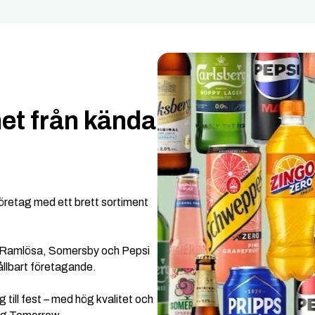
et från kända
öretag med ett brett sortiment
 Ramlösa, Somersby och Pepsi
ållbart företagande.
g till fest – med hög kvalitet och